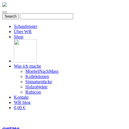
Schaufenster
Über WR
Shop
Was ich mache
MoebelNachMass
Kollektionen
Signaturstücke
Holzobjekte
Rubicon
Kontakt
WR blog
0,00 €
daHEIMat