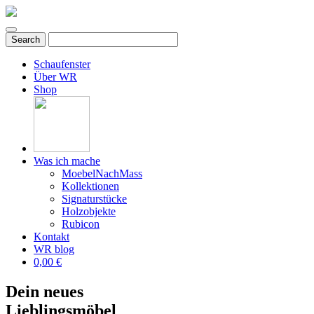
Schaufenster
Über WR
Shop
Was ich mache
MoebelNachMass
Kollektionen
Signaturstücke
Holzobjekte
Rubicon
Kontakt
WR blog
0,00 €
Dein neues
Lieblingsmöbel