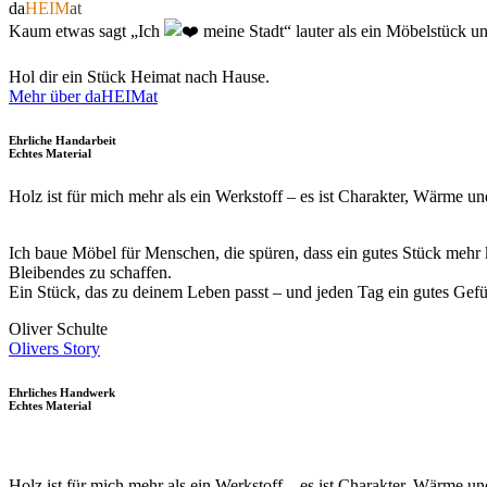
da
HEIM
at
Kaum etwas sagt „Ich
meine Stadt“ lauter als ein Möbelstück u
Hol dir ein Stück Heimat nach Hause.
Mehr über daHEIMat
Ehrliche Handarbeit
Echtes Material
Holz ist für mich mehr als ein Werkstoff – es ist Charakter, Wärme u
Ich baue Möbel für Menschen, die spüren, dass ein gutes Stück mehr k
Bleibendes zu schaffen.
Ein Stück, das zu deinem Leben passt – und jeden Tag ein gutes Gefü
Oliver Schulte
Olivers Story
Ehrliches Handwerk
Echtes Material
Holz ist für mich mehr als ein Werkstoff – es ist Charakter, Wärme u