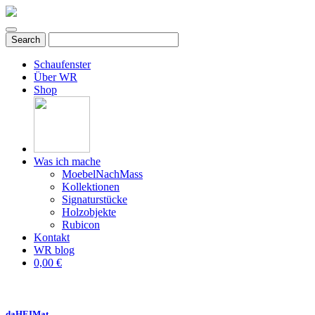
Schaufenster
Über WR
Shop
Was ich mache
MoebelNachMass
Kollektionen
Signaturstücke
Holzobjekte
Rubicon
Kontakt
WR blog
0,00 €
daHEIMat