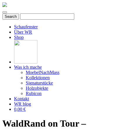
Schaufenster
Über WR
Shop
Was ich mache
MoebelNachMass
Kollektionen
Signaturstücke
Holzobjekte
Rubicon
Kontakt
WR blog
0,00 €
WaldRand on Tour –