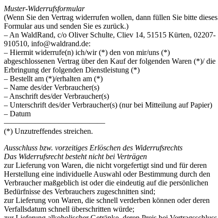
Muster-Widerrufsformular
(Wenn Sie den Vertrag widerrufen wollen, dann füllen Sie bitte dieses
Formular aus und senden Sie es zurück.)
– An WaldRand, c/o Oliver Schulte, Cliev 14, 51515 Kürten, 02207-
910510,
info@waldrand.de
:
– Hiermit widerrufe(n) ich/wir (*) den von mir/uns (*)
abgeschlossenen Vertrag über den Kauf der folgenden Waren (*)/ die
Erbringung der folgenden Dienstleistung (*)
– Bestellt am (*)/erhalten am (*)
– Name des/der Verbraucher(s)
– Anschrift des/der Verbraucher(s)
– Unterschrift des/der Verbraucher(s) (nur bei Mitteilung auf Papier)
– Datum
—————————————
(*) Unzutreffendes streichen.
Ausschluss bzw. vorzeitiges Erlöschen des Widerrufsrechts
Das Widerrufsrecht besteht nicht bei Verträgen
zur Lieferung von Waren, die nicht vorgefertigt sind und für deren
Herstellung eine individuelle Auswahl oder Bestimmung durch den
Verbraucher maßgeblich ist oder die eindeutig auf die persönlichen
Bedürfnisse des Verbrauchers zugeschnitten sind;
zur Lieferung von Waren, die schnell verderben können oder deren
Verfallsdatum schnell überschritten würde;
zur Lieferung alkoholischer Getränke, deren Preis bei Vertragsschluss