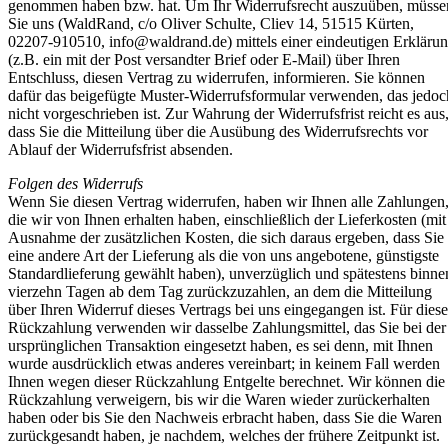
genommen haben bzw. hat. Um Ihr Widerrufsrecht auszuüben, müsse
Sie uns (WaldRand, c/o Oliver Schulte, Cliev 14, 51515 Kürten,
02207-910510,
info@waldrand.de
) mittels einer eindeutigen Erkläru
(z.B. ein mit der Post versandter Brief oder E-Mail) über Ihren
Entschluss, diesen Vertrag zu widerrufen, informieren. Sie können
dafür das beigefügte Muster-Widerrufsformular verwenden, das jedoc
nicht vorgeschrieben ist. Zur Wahrung der Widerrufsfrist reicht es aus
dass Sie die Mitteilung über die Ausübung des Widerrufsrechts vor
Ablauf der Widerrufsfrist absenden.
Folgen des Widerrufs
Wenn Sie diesen Vertrag widerrufen, haben wir Ihnen alle Zahlungen
die wir von Ihnen erhalten haben, einschließlich der Lieferkosten (mit
Ausnahme der zusätzlichen Kosten, die sich daraus ergeben, dass Sie
eine andere Art der Lieferung als die von uns angebotene, günstigste
Standardlieferung gewählt haben), unverzüglich und spätestens binne
vierzehn Tagen ab dem Tag zurückzuzahlen, an dem die Mitteilung
über Ihren Widerruf dieses Vertrags bei uns eingegangen ist. Für diese
Rückzahlung verwenden wir dasselbe Zahlungsmittel, das Sie bei der
ursprünglichen Transaktion eingesetzt haben, es sei denn, mit Ihnen
wurde ausdrücklich etwas anderes vereinbart; in keinem Fall werden
Ihnen wegen dieser Rückzahlung Entgelte berechnet. Wir können die
Rückzahlung verweigern, bis wir die Waren wieder zurückerhalten
haben oder bis Sie den Nachweis erbracht haben, dass Sie die Waren
zurückgesandt haben, je nachdem, welches der frühere Zeitpunkt ist.