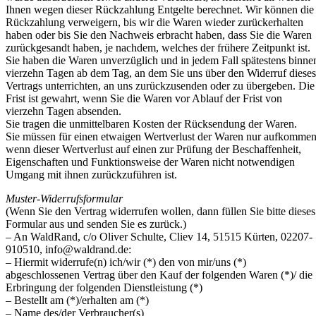
Ihnen wegen dieser Rückzahlung Entgelte berechnet. Wir können die
Rückzahlung verweigern, bis wir die Waren wieder zurückerhalten
haben oder bis Sie den Nachweis erbracht haben, dass Sie die Waren
zurückgesandt haben, je nachdem, welches der frühere Zeitpunkt ist.
Sie haben die Waren unverzüglich und in jedem Fall spätestens binne
vierzehn Tagen ab dem Tag, an dem Sie uns über den Widerruf dieses
Vertrags unterrichten, an uns zurückzusenden oder zu übergeben. Die
Frist ist gewahrt, wenn Sie die Waren vor Ablauf der Frist von
vierzehn Tagen absenden.
Sie tragen die unmittelbaren Kosten der Rücksendung der Waren.
Sie müssen für einen etwaigen Wertverlust der Waren nur aufkommen
wenn dieser Wertverlust auf einen zur Prüfung der Beschaffenheit,
Eigenschaften und Funktionsweise der Waren nicht notwendigen
Umgang mit ihnen zurückzuführen ist.
Muster-Widerrufsformular
(Wenn Sie den Vertrag widerrufen wollen, dann füllen Sie bitte dieses
Formular aus und senden Sie es zurück.)
– An WaldRand, c/o Oliver Schulte, Cliev 14, 51515 Kürten, 02207-
910510,
info@waldrand.de
:
– Hiermit widerrufe(n) ich/wir (*) den von mir/uns (*)
abgeschlossenen Vertrag über den Kauf der folgenden Waren (*)/ die
Erbringung der folgenden Dienstleistung (*)
– Bestellt am (*)/erhalten am (*)
– Name des/der Verbraucher(s)