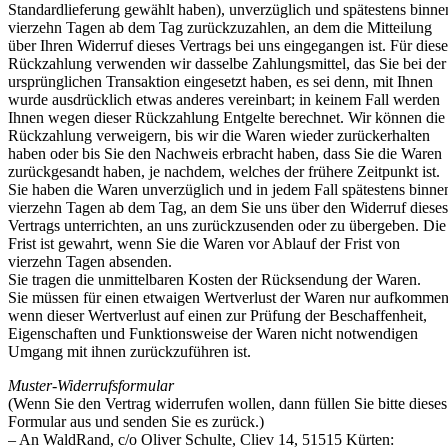
Standardlieferung gewählt haben), unverzüglich und spätestens binne
vierzehn Tagen ab dem Tag zurückzuzahlen, an dem die Mitteilung
über Ihren Widerruf dieses Vertrags bei uns eingegangen ist. Für diese
Rückzahlung verwenden wir dasselbe Zahlungsmittel, das Sie bei der
ursprünglichen Transaktion eingesetzt haben, es sei denn, mit Ihnen
wurde ausdrücklich etwas anderes vereinbart; in keinem Fall werden
Ihnen wegen dieser Rückzahlung Entgelte berechnet. Wir können die
Rückzahlung verweigern, bis wir die Waren wieder zurückerhalten
haben oder bis Sie den Nachweis erbracht haben, dass Sie die Waren
zurückgesandt haben, je nachdem, welches der frühere Zeitpunkt ist.
Sie haben die Waren unverzüglich und in jedem Fall spätestens binne
vierzehn Tagen ab dem Tag, an dem Sie uns über den Widerruf dieses
Vertrags unterrichten, an uns zurückzusenden oder zu übergeben. Die
Frist ist gewahrt, wenn Sie die Waren vor Ablauf der Frist von
vierzehn Tagen absenden.
Sie tragen die unmittelbaren Kosten der Rücksendung der Waren.
Sie müssen für einen etwaigen Wertverlust der Waren nur aufkommen
wenn dieser Wertverlust auf einen zur Prüfung der Beschaffenheit,
Eigenschaften und Funktionsweise der Waren nicht notwendigen
Umgang mit ihnen zurückzuführen ist.
Muster-Widerrufsformular
(Wenn Sie den Vertrag widerrufen wollen, dann füllen Sie bitte dieses
Formular aus und senden Sie es zurück.)
– An WaldRand, c/o Oliver Schulte, Cliev 14, 51515 Kürten: