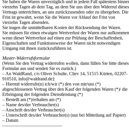
Sie haben die Waren unverzüglich und in jedem Fall spätestens binne
vierzehn Tagen ab dem Tag, an dem Sie uns über den Widerruf dieses
Vertrags unterrichten, an uns zurückzusenden oder zu übergeben. Die
Frist ist gewahrt, wenn Sie die Waren vor Ablauf der Frist von
vierzehn Tagen absenden.
Sie tragen die unmittelbaren Kosten der Rücksendung der Waren.
Sie müssen für einen etwaigen Wertverlust der Waren nur aufkommen
wenn dieser Wertverlust auf einen zur Prüfung der Beschaffenheit,
Eigenschaften und Funktionsweise der Waren nicht notwendigen
Umgang mit ihnen zurückzuführen ist.
Muster-Widerrufsformular
(Wenn Sie den Vertrag widerrufen wollen, dann füllen Sie bitte dieses
Formular aus und senden Sie es zurück.)
– An WaldRand, c/o Oliver Schulte, Cliev 14, 51515 Kürten, 02207-
910510,
info@waldrand.de
]:
– Hiermit widerrufe(n) ich/wir (*) den von mir/uns (*)
abgeschlossenen Vertrag über den Kauf der folgenden Waren (*)/ die
Erbringung der folgenden Dienstleistung (*)
– Bestellt am (*)/erhalten am (*)
– Name des/der Verbraucher(s)
– Anschrift des/der Verbraucher(s)
– Unterschrift des/der Verbraucher(s) (nur bei Mitteilung auf Papier)
– Datum
—————————————