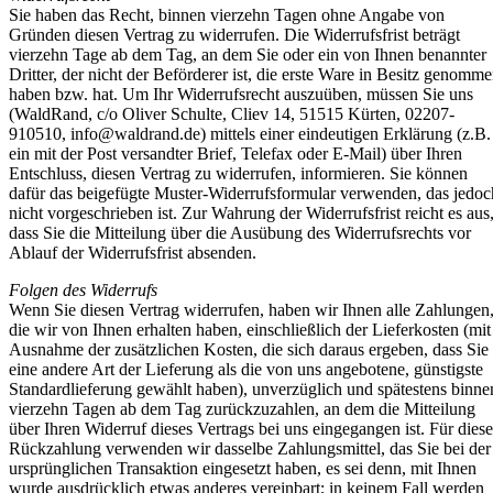
Sie haben das Recht, binnen vierzehn Tagen ohne Angabe von
Gründen diesen Vertrag zu widerrufen. Die Widerrufsfrist beträgt
vierzehn Tage ab dem Tag, an dem Sie oder ein von Ihnen benannter
Dritter, der nicht der Beförderer ist, die erste Ware in Besitz genomm
haben bzw. hat. Um Ihr Widerrufsrecht auszuüben, müssen Sie uns
(WaldRand, c/o Oliver Schulte, Cliev 14, 51515 Kürten, 02207-
910510,
info@waldrand.de
) mittels einer eindeutigen Erklärung (z.B.
ein mit der Post versandter Brief, Telefax oder E-Mail) über Ihren
Entschluss, diesen Vertrag zu widerrufen, informieren. Sie können
dafür das beigefügte Muster-Widerrufsformular verwenden, das jedoc
nicht vorgeschrieben ist. Zur Wahrung der Widerrufsfrist reicht es aus
dass Sie die Mitteilung über die Ausübung des Widerrufsrechts vor
Ablauf der Widerrufsfrist absenden.
Folgen des Widerrufs
Wenn Sie diesen Vertrag widerrufen, haben wir Ihnen alle Zahlungen
die wir von Ihnen erhalten haben, einschließlich der Lieferkosten (mit
Ausnahme der zusätzlichen Kosten, die sich daraus ergeben, dass Sie
eine andere Art der Lieferung als die von uns angebotene, günstigste
Standardlieferung gewählt haben), unverzüglich und spätestens binne
vierzehn Tagen ab dem Tag zurückzuzahlen, an dem die Mitteilung
über Ihren Widerruf dieses Vertrags bei uns eingegangen ist. Für diese
Rückzahlung verwenden wir dasselbe Zahlungsmittel, das Sie bei der
ursprünglichen Transaktion eingesetzt haben, es sei denn, mit Ihnen
wurde ausdrücklich etwas anderes vereinbart; in keinem Fall werden